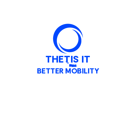
A
IO E
THETIS IT
BETTER MOBILITY
À CON DECISIONI BASATE SU
ATTRAVERSO LE NOSTRE SOLU
ANALISI DEI DATI.