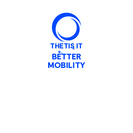
THETIS IT
BETTER
MOBILITY
call_made
Richiedi una demo